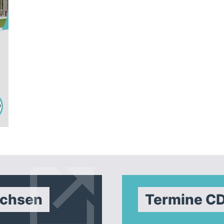
achsen
Termine C