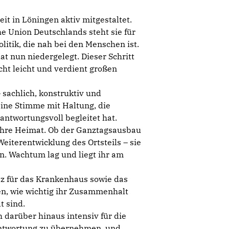
it in Löningen aktiv mitgestaltet.
he Union Deutschlands steht sie für
itik, die nah bei den Menschen ist.
t nun niedergelegt. Dieser Schritt
cht leicht und verdient großen
 sachlich, konstruktiv und
eine Stimme mit Haltung, die
antwortungsvoll begleitet hat.
ihre Heimat. Ob der Ganztagsausbau
eiterentwicklung des Ortsteils – sie
in. Wachtum lag und liegt ihr am
tz für das Krankenhaus sowie das
n, wie wichtig ihr Zusammenhalt
t sind.
h darüber hinaus intensiv für die
rantwortung zu übernehmen, und