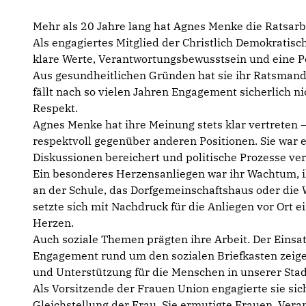
Mehr als 20 Jahre lang hat Agnes Menke die Ratsarbe
Als engagiertes Mitglied der Christlich Demokratisc
klare Werte, Verantwortungsbewusstsein und eine Pol
Aus gesundheitlichen Gründen hat sie ihr Ratsmanda
fällt nach so vielen Jahren Engagement sicherlich ni
Respekt.
Agnes Menke hat ihre Meinung stets klar vertreten –
respektvoll gegenüber anderen Positionen. Sie war 
Diskussionen bereichert und politische Prozesse ver
Ein besonderes Herzensanliegen war ihr Wachtum, 
an der Schule, das Dorfgemeinschaftshaus oder die W
setzte sich mit Nachdruck für die Anliegen vor Ort e
Herzen.
Auch soziale Themen prägten ihre Arbeit. Der Einsa
Engagement rund um den sozialen Briefkasten zeige
und Unterstützung für die Menschen in unserer Stad
Als Vorsitzende der Frauen Union engagierte sie sic
Gleichstellung der Frau. Sie ermutigte Frauen, Ve